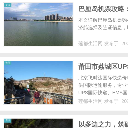
资讯
巴厘岛机票攻略
本文详解巴厘岛机票购
济舱选择及签证信息，
莲都生活网
发布于 202
资讯
莆田市‌荔城区U
国际经验和清关
北京飞时达国际快递价
供国际运输服务，专业代
UPS国际快递、EMS
业务。UPS快递作为qua
莲都生活网
发布于 202
服务赢得了广大客户的xin
资讯
以多边之力，筑