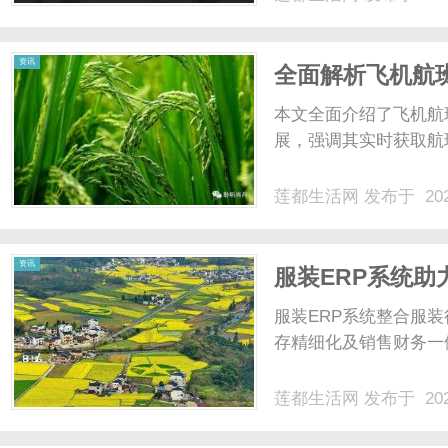
一字一句读完，窗外的
暖意。这是怎样一段师徒情
资讯
全面解析飞机航
本文全面介绍了飞机航
展，强调其实时获取航
莲都生活网
发布于 202
资讯
服装ERP系统
服装ERP系统整合服
存精细化及销售财务一体
莲都生活网
发布于 202