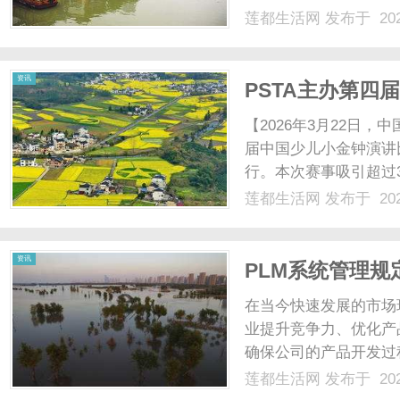
莲都生活网
发布于 202
资讯
PSTA主办第四
圆满结束
【2026年3月22日
届中国少儿小金钟演讲比
行。本次赛事吸引超过
童B组」及「少年组」
莲都生活网
发布于 202
铜及优异奖项，展现港
绕主题精彩演讲水准再...
资讯
PLM系统管理
在当今快速发展的市场
业提升竞争力、优化产
确保公司的产品开发过
源利用效率的重要环节
莲都生活网
发布于 202
及其对企业运营的深远