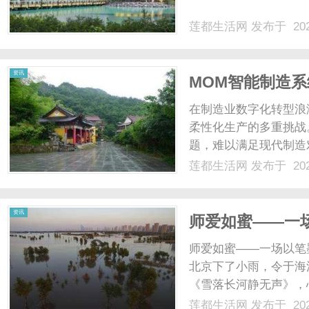
莲都生活网
发布于 202
网
资讯
MOM智能制造
在制造业数字化转型浪
柔性化生产的多重挑战
题，难以满足现代制造
作为集成化生产管理的
莲都生活网
发布于 202
链，为企业构建起覆盖
仅解决了传统制造中的效率
资讯
师爱如蜜——一
师爱如蜜——一场以笔
北京下了小雨，令于海
《雪落长河静无声》，
近墨者黑厚爱者常在—
莲都生活网
发布于 202