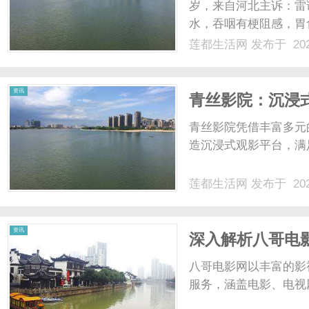
岁，来自河北主诉：雷
水，吞咽有梗阻感，胃
诊断，小昕被确诊为系
莲都生活网
发布于 202
方法，包括西药、激素
然的机会，她在网上了解到【
资讯
青丝影院：沉浸
青丝影院凭借丰富多元
造沉浸式观影平台，满
莲都生活网
发布于 202
资讯
深入解析八哥电
八哥电影网以丰富的影
服务，涵盖电影、电视