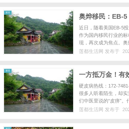
PLM（ProductLifecycleM
资讯
奥烨移民：EB-
近日，随着美国EB-
作为国内移民行业的标
现，再次成为焦点。奥
构之一，拥有深厚的行
莲都生活网
发布于 202
师、15年以上项目专
则，对每个EB-5项目进行全
资讯
一方抵万金！有
僵硬
硬皮病热线：172-74
很多人听着陌生，却实
们中医里说的“皮痹”
的毛病。来吧，你看下
莲都生活网
发布于 202
者，咋回事呢？就是最
只是双手手指有点肿，发..
资讯