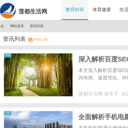
教育科研
体育健康
生
莲都生活网
网站首页
资讯列表
资讯列表
RSS订阅
莲
›
›
资讯
深入解析百度S
本文深入解析百度SE
词布局、速度优化、外链
莲都生活网
发布于 202
都
资讯
全面解析手机电