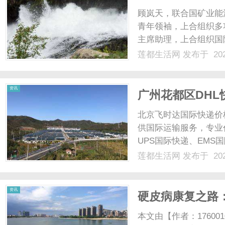
亚太区域主任、
顾岚天，联合国矿业能
青年领袖，上合组织多
主席助理，上合组织国
行亚太区域执行行长，
莲都生活网
发布于 202
促进会终身客座教授，
好交流使者，多国驻华大使
资讯
广州花都区DHL
送达全球
北京飞时达国际快递价
供国际运输服务，专业代
UPS国际快递、EMS
业务。广州花都区DH
莲都生活网
发布于 202
业与物流集散地，对于
其全球网络和......
资讯
硬皮病康复之路
本文由【作者：17600