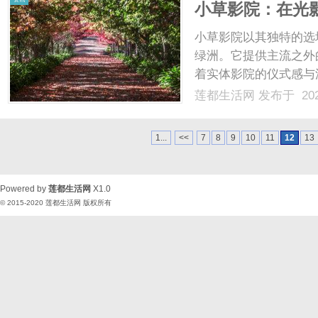
小草影院：在光
小草影院以其独特的选
绿洲。它提供主流之外
着实体影院的仪式感与深
莲都生活网
发布于 202
1...
<<
7
8
9
10
11
12
13
Powered by
莲都生活网
X1.0
© 2015-2020
莲都生活网
版权所有