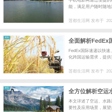
手机电影网通过便捷的
能，满足用户随时随地
莲都生活网
发布于 202
生
资讯
全面解析FedE
FedEx国际速递以
化跨国运输需求，提供
莲都生活网
发布于 202
活
资讯
全方位解析空运
本文详述了空运、水路
要性及应用场景，展望未