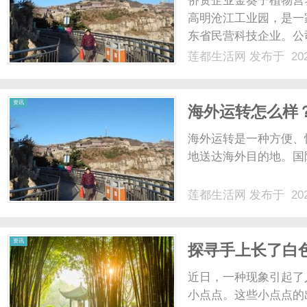
侨资企业金葵子植物营
高明沧江工业园，是一
东省民营科技企业。公
秀民营科技企业家，被
莲都生活网
发布于 202
保护基金会国家生物多
金属微生物修复剂工程技术
生
资讯
海外运转怎么样
海外运转是一种方便、
地送达海外目的地。国际
莲都生活网
发布于 202
活
资讯
探寻手上长了白
近日，一种现象引起了
小点点。这些小点点的