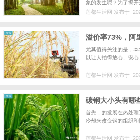
象的发生呢？为了揭开
了解这些白色小点点的
莲都生活网
发布于 202
皮肤上的疾病或过敏反
网
种无害的皮肤条件，通常是
资讯
溢价率73%，
尤其值得关注的是，本
以让人拍得放心、安心、
莲都生活网
发布于 202
资讯
碳钢大小头有哪
首先，的发展在热处理
冷却来改变钢的组织和性
莲都生活网
发布于 202