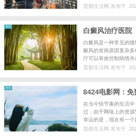
莲都生活网
发布于 202
资讯
白癜风治疗医院
白癜风是一种常见的慢
癜风的发病原因复杂多
疗可以有效控制病情并
风治疗医院非常重要。
莲都生活网
发布于 202
队和先进的治疗设备。
等，他们能够根据患者的具
资讯
8424电影网：
在当今快节奏的生活中
过，由于网络上的资源
幸运的是，现在有一个
网。8424电影网是
莲都生活网
发布于 202
了各种各样的电视剧资