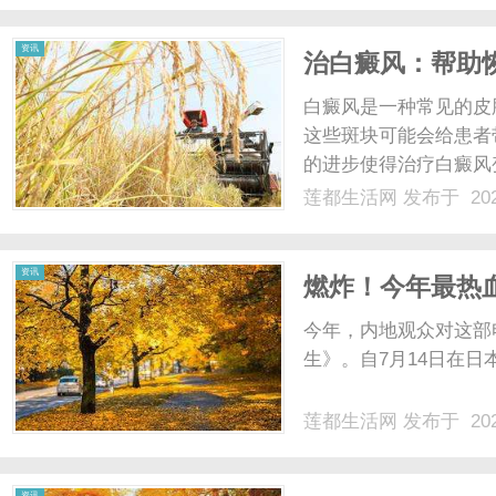
找到。不论是热门的都市剧
资讯
治白癜风：帮助
白癜风是一种常见的皮
这些斑块可能会给患者
的进步使得治疗白癜风
方法和建议，帮助患者
莲都生活网
发布于 202
白癜风的方法。它利用
素细胞的功能，恢复色素的
资讯
燃炸！今年最热
今年，内地观众对这部
生》。自7月14日在日本
莲都生活网
发布于 202
资讯