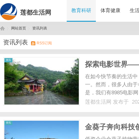
教育科研
体育健康
生
莲都生活网
网站首页
资讯列表
资讯列表
RSS订阅
莲
›
›
资讯
探索电影世界——
在如今快节奏的生活中
一。然而，很多人由于
是，我们有8985电影
影网是一个充满魅力的
莲都生活网
发布于 202
你喜欢哪种类型的电影
片，从悬疑片到喜剧片，你
都
资讯
金葵子奔向科技