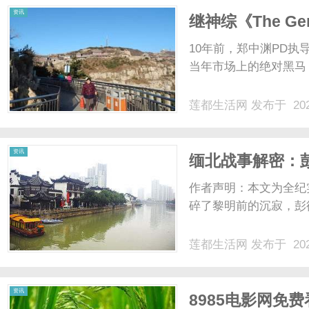
资讯
继神综《The G
谋》如何实现升
10年前，郑中渊PD执导
当年市场上的绝对黑马，
莲都生活网
发布于 202
资讯
缅北战事解密：
诈骗”的旗号
作者声明：本文为全纪实
碎了黎明前的沉寂，彭德
莲都生活网
发布于 202
资讯
8985电影网免