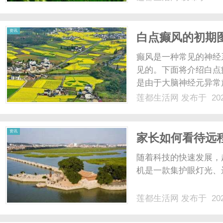
资讯
白点癫风的初期
癫风是一种常见的神经
见的。下面将介绍白点
是由于大脑神经元异常
不容易察觉，但一些患
莲都生活网
发布于 202
的初期图主要表现为大
图上显现为异常电活动。这
资讯
家长如何看待远
随着科技的快速发展，
机是一款集护眼灯光、远
莲都生活网
发布于 202