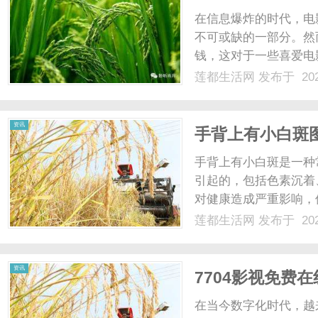
在信息爆炸的时代，电
不可或缺的一部分。然
钱，这对于一些喜爱电
在有了8985电影网，
莲都生活网
发布于 202
免费高清大片观看的平
影网都能满足你的需求。它
资讯
手背上有小白斑
手背上有小白斑是一种
引起的，包括色素沉着
对健康造成严重影响，
沉着是导致手背上出现
莲都生活网
发布于 202
肤会变得不均匀，出现
下过度曝晒、激素变化或老
资讯
7704影视免费
在当今数字化时代，越