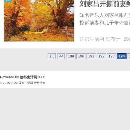
刘家昌开撕前妻
人伦不知羞耻
知名音乐人刘家昌跟前
控诉前妻和儿子争夺自己
莲都生活网
发布于 202
1...
<<
189
190
191
192
193
194
Powered by
莲都生活网
X1.0
© 2015-2020
莲都生活网
版权所有