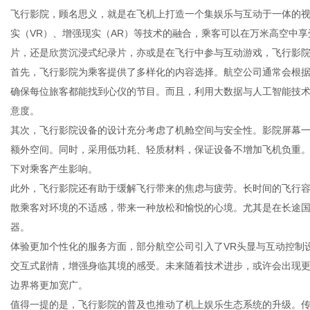
飞行影院，顾名思义，就是在飞机上打造一个集娱乐与互动于一体的
实（VR）、增强现实（AR）等技术的融合，乘客可以在万米高空中
片，还是欣赏沉浸式纪录片，亦或是在飞行中参与互动游戏，飞行影
首先，飞行影院为乘客提供了多样化的内容选择。航空公司通常会根
生
确保每位旅客都能找到心仪的节目。而且，利用大数据与人工智能技
意度。
其次，飞行影院设备的设计充分考虑了机舱空间与安全性。影院屏幕
额外空间。同时，采用低功耗、轻质材料，保证设备不增加飞机负重
下对乘客产生影响。
此外，飞行影院还有助于缓解飞行带来的焦虑与疲劳。长时间的飞行
散乘客对环境的不适感，带来一种放松和愉悦的心境。尤其是在长途
器。
活
体验更加个性化的服务方面，部分航空公司引入了VR头显与互动控制
交互式剧情，增强身临其境的感受。未来随着技术进步，或许会出现
边界将更加宽广。
值得一提的是，飞行影院的普及也推动了机上娱乐生态系统的升级。