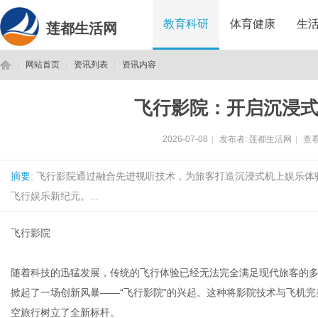
教育科研
体育健康
生
莲都生活网
网站首页
资讯列表
资讯内容
飞行影院：开启沉浸
莲
›
›
›
2026-07-08
|
发布者:
莲都生活网
|
查看
摘要
: 飞行影院通过融合先进视听技术，为旅客打造沉浸式机上娱乐
飞行娱乐新纪元。...
飞行影院
都
随着科技的迅猛发展，传统的飞行体验已经无法完全满足现代旅客的
掀起了一场创新风暴——“飞行影院”的兴起。这种将影院技术与飞机
空旅行树立了全新标杆。