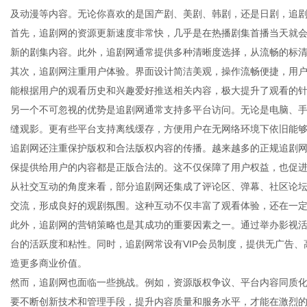
及动漫等内容。无论你喜欢的是国产剧、美剧、韩剧，还是日剧，追
首先，追剧网的资源更新速度非常快，几乎是在热播剧集首播当天就
新的剧集内容。此外，追剧网通常提供多种清晰度选择，从流畅的标
其次，追剧网注重用户体验。界面设计简洁美观，操作流畅便捷，用
生
能根据用户的观看历史和兴趣爱好推送相关内容，极大提升了观看的
另一个不可忽视的优势是追剧网通常支持多平台访问。无论是电脑、手
缝观影。更有些平台支持离线缓存，方便用户在无网络环境下依旧能
追剧网还注重保护版权和合法版权内容的传播。越来越多的正规追剧
保提供给用户的内容都是正版合法的。这不仅保障了用户权益，也促
从社交互动的角度来看，部分追剧网还集成了评论区、弹幕、社区论
交流，形成良好的观剧氛围。这种互动不仅丰富了观看体验，还在一
此外，追剧网的营销策略也是其成功的重要因素之一。通过举办影视
活
台的活跃度和粘性。同时，追剧网常设有VIP会员制度，提供无广告
造更多商业价值。
然而，追剧网也面临一些挑战。例如，资源版权争议、平台内容同质
要不断创新技术和管理手段，提升内容质量和服务水平，才能在激烈