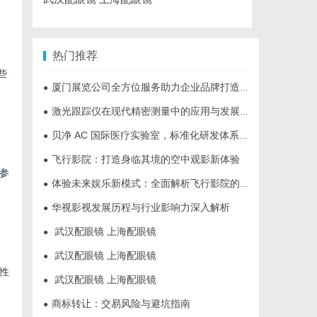
热门推荐
些
厦门展览公司全方位服务助力企业品牌打造与市场开拓
●
激光跟踪仪在现代精密测量中的应用与发展趋势
●
贝净 AC 国际医疗实验室，标准化研发体系全解析
●
飞行影院：打造身临其境的空中观影新体验
●
参
体验未来娱乐新模式：全面解析飞行影院的魅力与发展前景
●
华视影视发展历程与行业影响力深入解析
●
武汉配眼镜 上海配眼镜
●
武汉配眼镜 上海配眼镜
●
性
武汉配眼镜 上海配眼镜
●
商标转让：交易风险与避坑指南
●