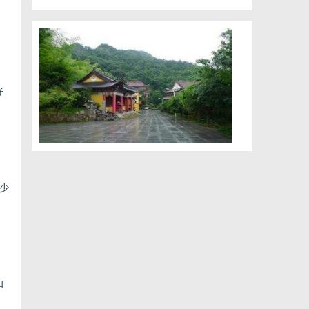
好
少
和