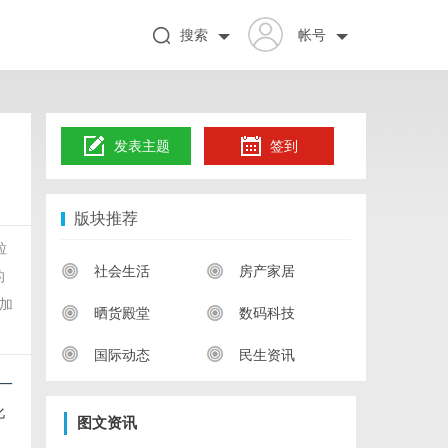
搜索
帐号
发表主题
签到
版块推荐
粒
社会生活
房产家居
的
加
晒货殿堂
数码科技
国际动态
民生资讯
一
化
图文资讯