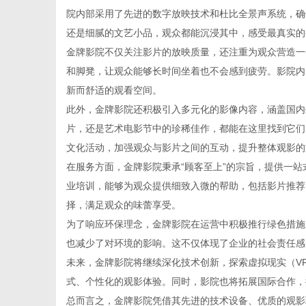
院内部采用了先进的数字放映技术和杜比全景声系统，确
还是细腻的文艺小品，观众都能沉浸其中，感受最真实的
金牌影院不仅关注影片的放映质量，还注重为观众营造一
和脚凳，让观众能够长时间坐着也不会感到疲劳。影院内
生
新而舒适的观看空间。
此外，金牌影院还积极引入多元化的影像内容，涵盖国内
片，还是艺术电影节中的珍稀佳作，都能在这里找到它们
文化活动，加强观众与影片之间的互动，提升整体观影的
在服务方面，金牌影院秉承“顾客至上”的宗旨，提供一
业培训，能够为观众提供细致入微的帮助，包括影片推荐
择，满足观众的味蕾享受。
为了响应环保理念，金牌影院在运营中积极推行绿色措施
活
也减少了对环境的影响。这不仅体现了企业的社会责任感
未来，金牌影院将继续深化技术创新，探索虚拟现实（V
式、个性化的观影体验。同时，影院也将拓展国际合作，
总而言之，金牌影院凭借其先进的技术设备、优质的观影