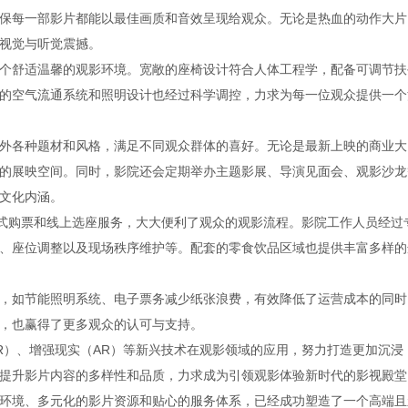
保每一部影片都能以最佳画质和音效呈现给观众。无论是热血的动作大片
视觉与听觉震撼。
个舒适温馨的观影环境。宽敞的座椅设计符合人体工程学，配备可调节扶
的空气流通系统和照明设计也经过科学调控，力求为每一位观众提供一个
外各种题材和风格，满足不同观众群体的喜好。无论是最新上映的商业大
的展映空间。同时，影院还会定期举办主题影展、导演见面会、观影沙龙
文化内涵。
站式购票和线上选座服务，大大便利了观众的观影流程。影院工作人员经过
、座位调整以及现场秩序维护等。配套的零食饮品区域也提供丰富多样的
，如节能照明系统、电子票务减少纸张浪费，有效降低了运营成本的同时
，也赢得了更多观众的认可与支持。
R）、增强现实（AR）等新兴技术在观影领域的应用，努力打造更加沉浸
提升影片内容的多样性和品质，力求成为引领观影体验新时代的影视殿堂
环境、多元化的影片资源和贴心的服务体系，已经成功塑造了一个高端且