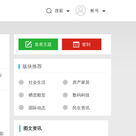
搜索
帐号
发表主题
签到
版块推荐
深
社会生活
房产家居
晒货殿堂
数码科技
国际动态
民生资讯
图文资讯
影