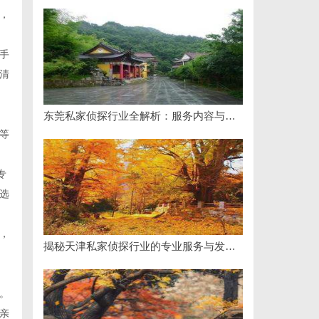
，
手
清
东莞私家侦探行业全解析：服务内容与法律边界详解
等
专
选
，
揭秘天津私家侦探行业的专业服务与发展趋势
。
亲