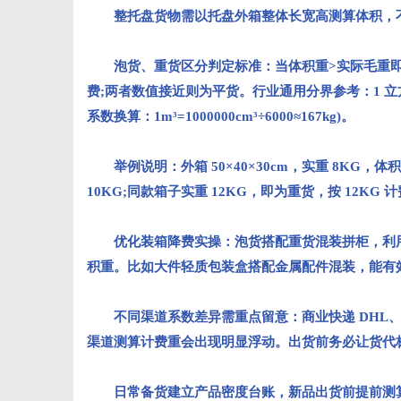
整托盘货物需以托盘外箱整体长宽高测算体积，
泡货、重货区分判定标准：当体积重>实际毛重即为
费;两者数值接近则为平货。行业通用分界参考：1 立方米货
系数换算：1m³=1000000cm³÷6000≈167kg)。
举例说明：外箱 50×40×30cm，实重 8KG，体积重
10KG;同款箱子实重 12KG，即为重货，按 12KG 
优化装箱降费实操：泡货搭配重货混装拼柜，利用
积重。比如大件轻质包装盒搭配金属配件混装，能有
不同渠道系数差异需重点留意：商业快递 DHL、Fede
渠道测算计费重会出现明显浮动。出货前务必让货代
日常备货建立产品密度台账，新品出货前提前测算