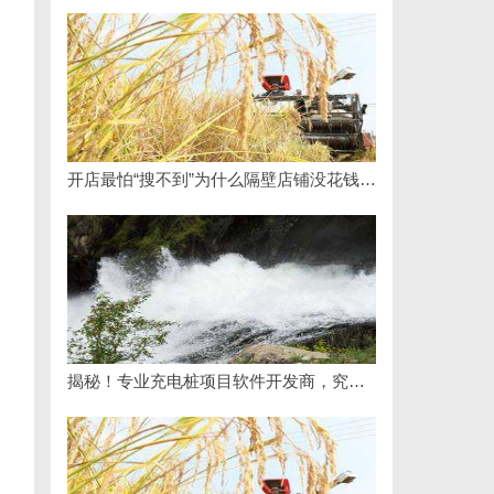
开店最怕“搜不到”为什么隔壁店铺没花钱，ai却天天给他免费派单？
揭秘！专业充电桩项目软件开发商，究竟藏着哪些行业秘诀？