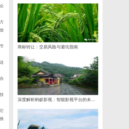
众
方
放
节
商标转让：交易风险与避坑指南
这
合
技
深度解析蚂蚁影视：智能影视平台的未来趋势与优势
它
推