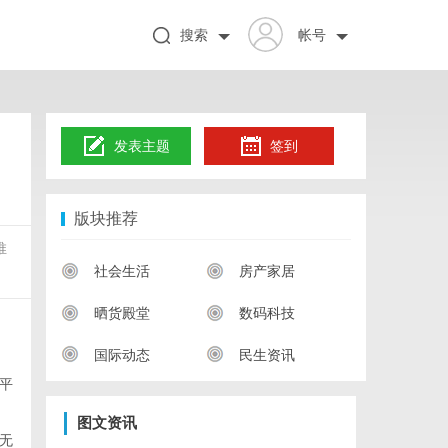
搜索
帐号
发表主题
签到
版块推荐
推
社会生活
房产家居
晒货殿堂
数码科技
国际动态
民生资讯
平
图文资讯
无