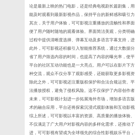
论是最新上映的热门电影，还是经典电视剧长篇剧集，用
能及时观看到最新影视作品，保持平台的新鲜感和吸引力
其次，关于用户体验，可可影视注重播放的流畅性和界面
便了用户随时随地的观看体验。界面简洁美观，分类明确
生
过程中提供清晰度选择、弹幕互动及多语言字幕支持，进
此外，可可影视还积极引入智能推荐系统，通过大数据分
省了用户筛选内容的时间，也提高了内容的曝光率，使平
平台的社区互动功能也是一大亮点。用户可以在影片下方
种交流，观众不仅分享了观影感受，还能获取更多影视资
除此之外，可可影视还注重版权保护和合法合规运营。平
法播放授权，避免了侵权风险。这不仅保护了内容创作者
未来，可可影视计划进一步拓展海外市场，增加多语言版
活
术的融合应用，平台还将探索沉浸式观影体验和互动影视
综上所述，可可影视以丰富的资源、高质量的播放体验、
不仅满足了广大用户对影视内容的多样化需求，还推动了
进，可可影视有望成为全球领先的综合性影视娱乐平台，