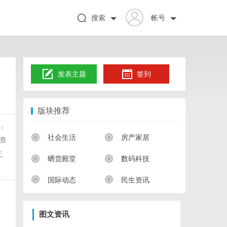
搜索
帐号
发表主题
签到
版块推荐
，
社会生活
房产家居
查
无
晒货殿堂
数码科技
国际动态
民生资讯
图文资讯