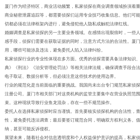
厦门作为经济特区，商业活动频繁，私家侦探在商业调查领域扮演着
商业秘密泄露追踪等，都需要侦探们运用专业技巧收集信息。他们可
切都必须在法律框架内进行，避免侵犯他人隐私或触犯法律红线。
婚姻调查是私家侦探的另一主要业务领域。在感情出现裂痕时，一些
生
感手段，侦探们需要在获取证据的同时，注意方式方法的合法性。厦
用，哪些可能涉及违法，避免委托人陷入法律纠纷。
私家侦探行业的专业性体现在多方面。优秀的侦探需要具备法律知识
典》《刑法》《治安管理处罚法》等相关法律法规，确保调查手段合
电子取证、数据分析等，但必须注意这些技术的使用边界。
行业的规范化是当前面临的重要挑战。我国尚未出台专门规范私家侦探行
注册公司。厦门市相关部门对这类机构的监管主要集中在营业执照范
束。这种现状导致行业鱼龙混杂，存在一些不规范操作。
活
委托人在选择私家侦探时应当谨慎。首先要核实侦探机构的合法性，
性，避免委托违法调查；最后要签订规范合同，明确双方权利义务。
纳，甚至可能反诉侵权。
展望未来，随着社会对信息透明度和个人权益保护意识的提高，私家