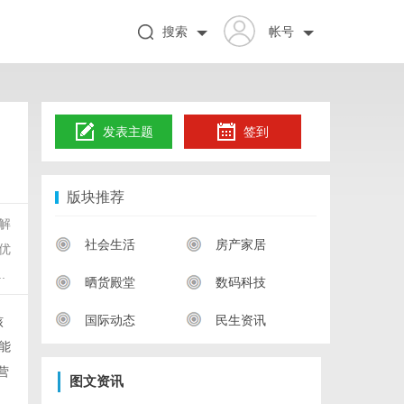
搜索
帐号
发表主题
签到
版块推荐
解
社会生活
房产家居
优
.
晒货殿堂
数码科技
国际动态
民生资讯
核
能
营
图文资讯