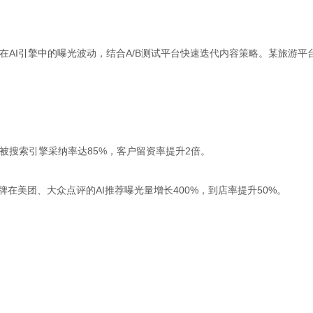
AI引擎中的曝光波动，结合A/B测试平台快速迭代内容策略。某旅游平
要被搜索引擎采纳率达85%，客户留资率提升2倍。
在美团、大众点评的AI推荐曝光量增长400%，到店率提升50%。