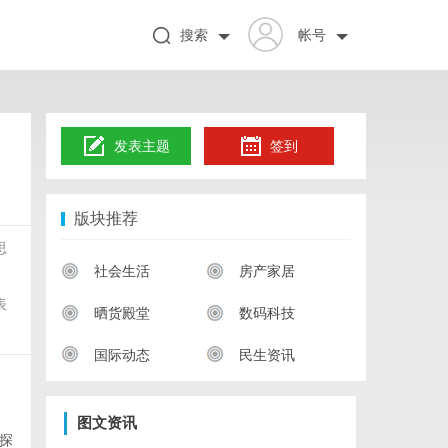
搜索
帐号
发表主题
签到
版块推荐
思
社会生活
房产家居
表
晒货殿堂
数码科技
国际动态
民生资讯
图文资讯
探