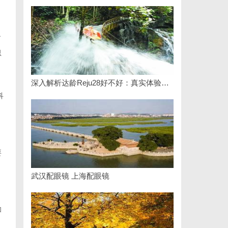
了
思
深入解析达龄Reju28好不好：真实体验与专业评测全方位揭秘
科
。
要
武汉配眼镜 上海配眼镜
和