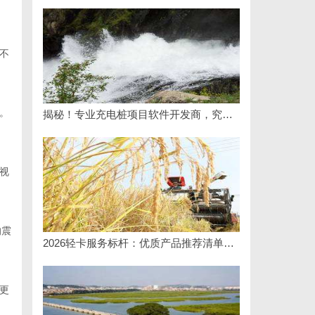
不
。
揭秘！专业充电桩项目软件开发商，究竟藏着哪些行业秘诀？
视
的震
2026轻卡服务标杆：优质产品推荐清单与选型全指南
更