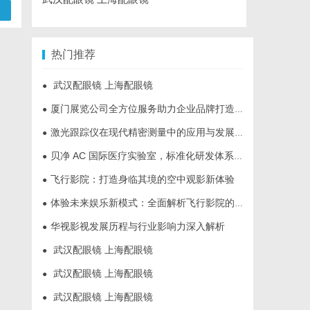
热门推荐
武汉配眼镜 上海配眼镜
●
厦门展览公司全方位服务助力企业品牌打造与市场开拓
●
激光跟踪仪在现代精密测量中的应用与发展趋势
●
贝净 AC 国际医疗实验室，标准化研发体系全解析
●
飞行影院：打造身临其境的空中观影新体验
●
体验未来娱乐新模式：全面解析飞行影院的魅力与发展前景
●
华视影视发展历程与行业影响力深入解析
●
武汉配眼镜 上海配眼镜
●
武汉配眼镜 上海配眼镜
●
武汉配眼镜 上海配眼镜
●