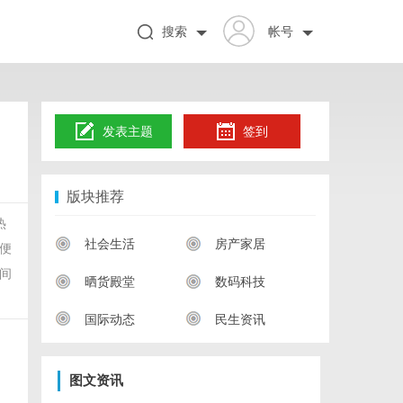
搜索
帐号
发表主题
签到
版块推荐
热
社会生活
房产家居
便
间
晒货殿堂
数码科技
国际动态
民生资讯
图文资讯