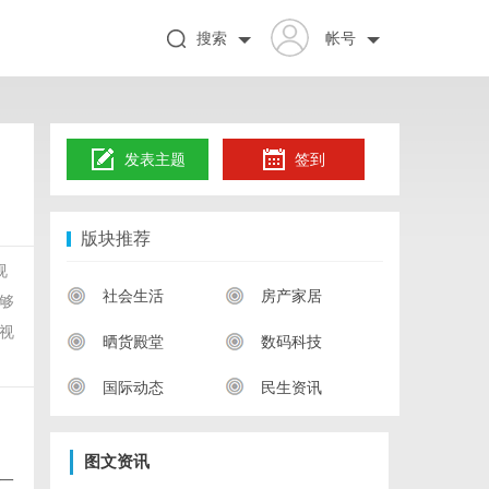
搜索
帐号
发表主题
签到
版块推荐
视
社会生活
房产家居
够
视
晒货殿堂
数码科技
国际动态
民生资讯
图文资讯
一