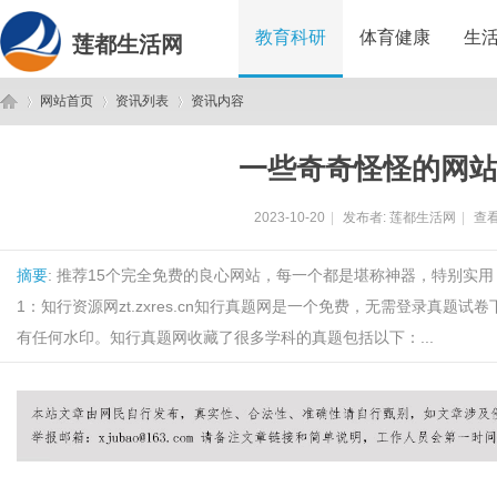
教育科研
体育健康
生
莲都生活网
网站首页
资讯列表
资讯内容
一些奇奇怪怪的网
莲
›
›
›
2023-10-20
|
发布者:
莲都生活网
|
查看
摘要
: 推荐15个完全免费的良心网站，每一个都是堪称神器，特别实
1：知行资源网zt.zxres.cn知行真题网是一个免费，无需登录真题试
有任何水印。知行真题网收藏了很多学科的真题包括以下：...
都